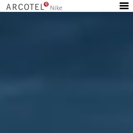
ARCOTEL NIKE LINZ
ü
FEATURED - SLIDES