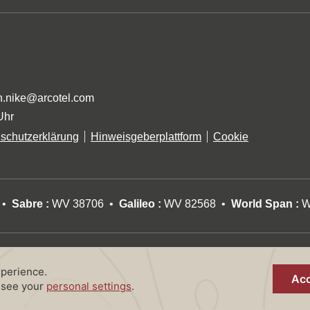
n.nike@arcotel.com
Uhr
schutzerklärung
Hinweisgeberplattform
Cookie
Sabre :
WV 38706
Galileo :
WV 82568
World Span :
W
© 2026 ARCOTEL Nike Linz by Bookassist