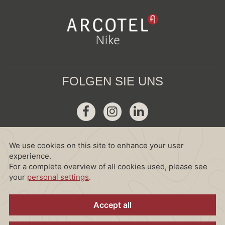
FOLGEN SIE UNS
Facebook
Instagram
Linkedin
GDS
Amadeus :
WV LNZAHN
Sabre :
WV 38706
Galileo :
WV 82568
World Span :
WV AONIK
Dhisco :
WV 36548