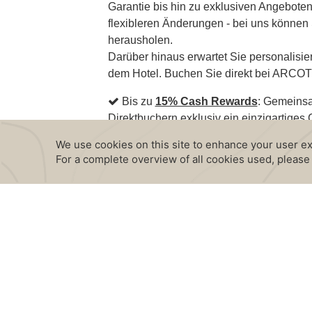
Garantie bis hin zu exklusiven Angebote
flexibleren Änderungen - bei uns können 
herausholen.
Darüber hinaus erwartet Sie personalisi
dem Hotel. Buchen Sie direkt bei ARCOT
Bis zu
15% Cash Rewards
: Gemeinsa
Direktbuchern exklusiv ein einzigartig
Direkte Kommunikation mit dem Hot
dem Hotel, um alle Fragen und Anliegen d
Personalisierte Aufmerksamkeit
: Al
personalisierte Aufmerksamkeit und kön
das Hotel weitergeben.
Exklusive Angebote und Aktionen
: 
Aktionen, die sonst nicht verfügbar sind.
Bestpreis-Garantie
: Als Direktbucher